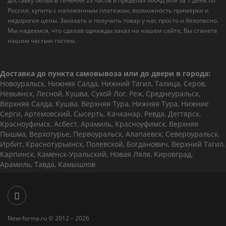
доставку белья в течение 2х часов в пределах МКАД или за 1 день по
России, купить с наложенным платежом, возможность примерки и
недорогие цены. Заказать и получить товар у нас просто и безопасно.
Мы надеемся, что сделав однажды заказ на нашем сайте, Вы станете
нашим частым гостем.
Доставка до пункта самовывоза или до двери в города:
Новоуральск, Нижняя Салда, Нижний Тагил, Талица, Серов,
Невьянск, Лесной, Кушва, Сухой Лог, Реж, Среднеуральск,
Верхняя Салда, Кушва, Верхняя Тура, Нижняя Тура, Нижние
Серги, Артемовский, Сысерть, Качканар, Ревда, Дегтярск,
Красноуфимск, Асбест, Арамиль, Красноуфимск, Верхняя
Пышма, Верхотурье, Первоуральск, Алапаевск, Североуральск,
Ирбит, Краснотурьинск, Полевской, Богданович, Верхний Тагил,
Карпинск, Каменск-Уральский, Новая Ляля, Кировград,
Арамиль, Тавда, Камышлов
New-forma.ru © 2012 – 2026