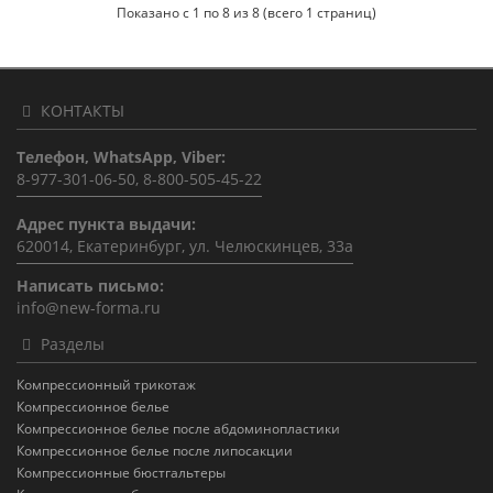
Показано с 1 по 8 из 8 (всего 1 страниц)
КОНТАКТЫ
Телефон, WhatsApp, Viber:
8-977-301-06-50, 8-800-505-45-22
Адрес пункта выдачи:
620014, Екатеринбург, ул. Челюскинцев, 33а
Написать письмо:
info@new-forma.ru
Разделы
Компрессионный трикотаж
Компрессионное белье
Компрессионное белье после абдоминопластики
Компрессионное белье после липосакции
Компрессионные бюстгальтеры