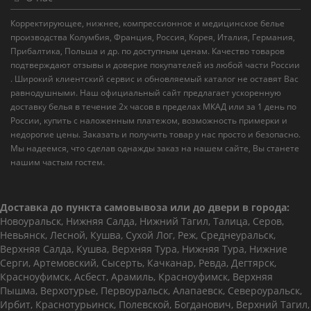
Корректирующее, нижнее, компрессионное и медицинское белье
производства Колумбия, Франция, Россия, Корея, Италия, Германия,
Прибалтика, Польша и др. по доступным ценам. Качество товаров
подтверждают отзывы и доверие покупателей из любой части России
. Широкий клиентский сервис и обновляемый каталог не оставят Вас
равнодушными. Наш официальный сайт предлагает ускоренную
доставку белья в течение 2х часов в пределах МКАД или за 1 день по
России, купить с наложенным платежом, возможность примерки и
недорогие цены. Заказать и получить товар у нас просто и безопасно.
Мы надеемся, что сделав однажды заказ на нашем сайте, Вы станете
нашим частым гостем.
Доставка до пункта самовывоза или до двери в города:
Новоуральск, Нижняя Салда, Нижний Тагил, Талица, Серов,
Невьянск, Лесной, Кушва, Сухой Лог, Реж, Среднеуральск,
Верхняя Салда, Кушва, Верхняя Тура, Нижняя Тура, Нижние
Серги, Артемовский, Сысерть, Качканар, Ревда, Дегтярск,
Красноуфимск, Асбест, Арамиль, Красноуфимск, Верхняя
Пышма, Верхотурье, Первоуральск, Алапаевск, Североуральск,
Ирбит, Краснотурьинск, Полевской, Богданович, Верхний Тагил,