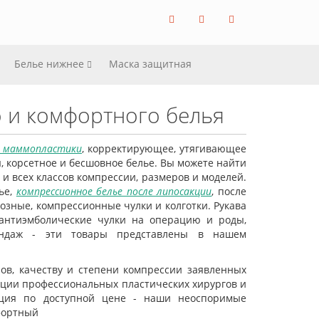
Белье нижнее
Маска защитная
о и комфортного белья
е маммопластики
, корректирующее, утягивающее
, корсетное и бесшовное белье. Вы можете найти
и всех классов компрессии, размеров и моделей.
ье,
компрессионное белье после липосакции
, после
козные, компрессионные чулки и колготки. Рукава
 антиэмболические чулки на операцию и роды,
андаж - эти товары представлены в нашем
ов, качеству и степени компрессии заявленных
ции профессиональных пластических хирургов и
кция по доступной цене - наши неоспоримые
фортный