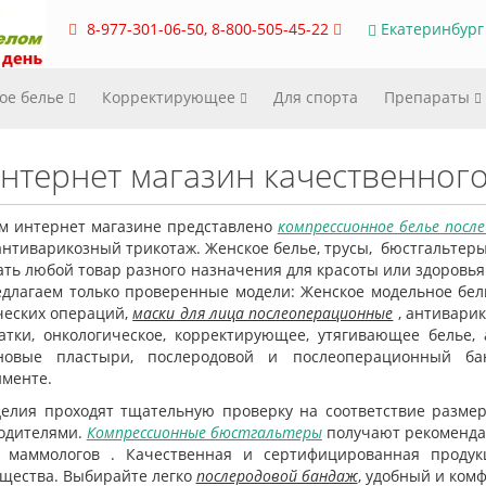
8-977-301-06-50, 8-800-505-45-22
Екатеринбург
ое белье
Корректирующее
Для спорта
Препараты
нтернет магазин качественног
м интернет магазине представлено
компрессионное белье посл
антиварикозный трикотаж. Женское белье, трусы, бюстгальтеры
ть любой товар разного назначения для красоты или здоровья 
длагаем только проверенные модели: Женское модельное бел
ческих операций,
маски для лица послеоперационные
, антивари
атки, онкологическое, корректирующее, утягивающее белье,
оновые пластыри, послеродовой и послеоперационный б
именте.
делия проходят тщательную проверку на соответствие размер
одителями.
Компрессионные бюстгальтеры
получают рекоменда
 маммологов . Качественная и сертифицированная проду
щества. Выбирайте легко
послеродовой бандаж
, удобный и ком