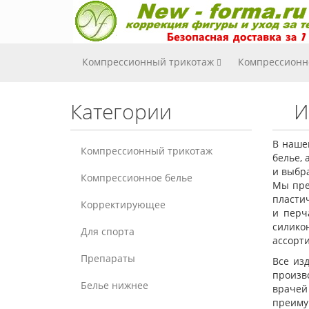
Компрессионный трикотаж
Компрессионн
Категории
И
В наше
Компрессионный трикотаж
белье, 
и выбра
Компрессионное белье
Мы пре
пласти
Корректирующее
и перч
силик
Для спорта
ассорт
Препараты
Все из
произв
Белье нижнее
врачей
преиму