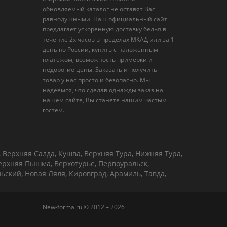
обновляемый каталог не оставят Вас
равнодушными. Наш официальный сайт
предлагает ускоренную доставку белья в
течение 2х часов в пределах МКАД или за 1
день по России, купить с наложенным
платежом, возможность примерки и
недорогие цены. Заказать и получить
товар у нас просто и безопасно. Мы
надеемся, что сделав однажды заказ на
нашем сайте, Вы станете нашим частым
гостем.
, Верхняя Салда, Кушва, Верхняя Тура, Нижняя Тура,
Верхняя Пышма, Верхотурье, Первоуральск,
ьский, Новая Ляля, Кировград, Арамиль, Тавда,
New-forma.ru © 2012 – 2026