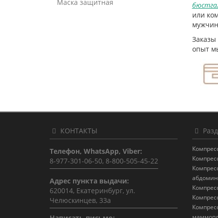
Маска защитная
бюстга
или ком
мужчин
Заказы
опыт м
КОНТАКТЫ
Разд
Компрес
Телефон, WhatsApp, Viber:
Компрес
8-977-301-06-50, 8-800-505-45-22
Компрес
абдомин
Адрес пункта выдачи:
Компрес
620014, Екатеринбург, ул.
Компрес
Челюскинцев, 33а
Компрес
маммопл
Написать письмо: