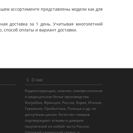
нашем ассортименте представлены модели как для
нная доставка за 1 день. Учитывая многолетний
 способ оплаты и вариант доставки.
О нас
Корректирующее, нижнее, компрессионное
и медицинское белье производства
Колумбия, Франция, Россия, Корея, Италия,
Германия, Прибалтика, Польша и др. по
доступным ценам. Качество товаров
подтверждают отзывы и доверие
покупателей из любой части России .
Широкий клиентский сервис и