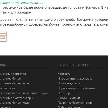
льтер после мастэктомии
прессионное белье после операции, для спорта и фитнеса. В 
 так и для женщин.
 доставляются в течение одного-трех дней. Возможна ускоре
ы безошибочно подберем наиболее приемлимую модель, размер,
елы
Дополнительно
сионный трикотаж
Контакты
сионное белье
Информация о доставке
сионное белье после
Производители
опластики
Подарочные сертификаты
сионное белье после липосакции
Партнёры
сионные бюстгальтеры
Акции и скидки
сионное белье после
Политика безопасности
астики
Публичная оферта