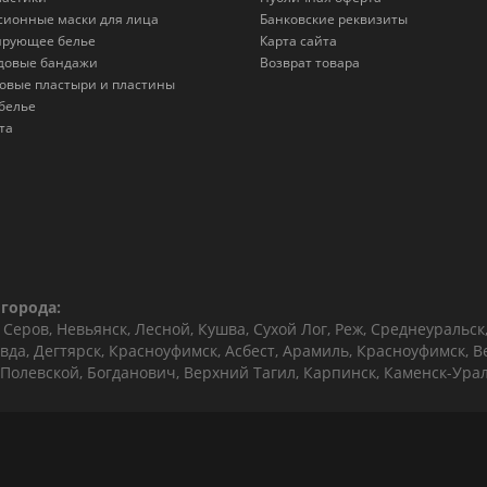
сионные маски для лица
Банковские реквизиты
ирующее белье
Карта сайта
довые бандажи
Возврат товара
овые пластыри и пластины
белье
та
города:
Серов, Невьянск, Лесной, Кушва, Сухой Лог, Реж, Среднеуральск
вда, Дегтярск, Красноуфимск, Асбест, Арамиль, Красноуфимск, 
 Полевской, Богданович, Верхний Тагил, Карпинск, Каменск-Урал