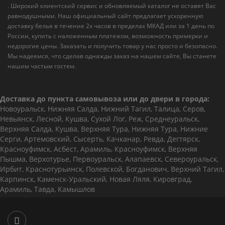
. Широкий клиентский сервис и обновляемый каталог не оставят Вас
равнодушными. Наш официальный сайт предлагает ускоренную
доставку белья в течение 2х часов в пределах МКАД или за 1 день по
России, купить с наложенным платежом, возможность примерки и
недорогие цены. Заказать и получить товар у нас просто и безопасно.
Мы надеемся, что сделав однажды заказ на нашем сайте, Вы станете
нашим частым гостем.
Доставка до пункта самовывоза или до двери в города:
Новоуральск, Нижняя Салда, Нижний Тагил, Талица, Серов,
Невьянск, Лесной, Кушва, Сухой Лог, Реж, Среднеуральск,
Верхняя Салда, Кушва, Верхняя Тура, Нижняя Тура, Нижние
Серги, Артемовский, Сысерть, Качканар, Ревда, Дегтярск,
Красноуфимск, Асбест, Арамиль, Красноуфимск, Верхняя
Пышма, Верхотурье, Первоуральск, Алапаевск, Североуральск,
Ирбит, Краснотурьинск, Полевской, Богданович, Верхний Тагил,
Карпинск, Каменск-Уральский, Новая Ляля, Кировград,
Арамиль, Тавда, Камышлов