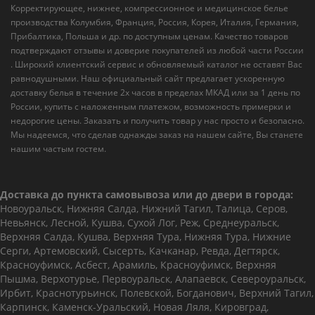
Корректирующее, нижнее, компрессионное и медицинское белье
производства Колумбия, Франция, Россия, Корея, Италия, Германия,
Прибалтика, Польша и др. по доступным ценам. Качество товаров
подтверждают отзывы и доверие покупателей из любой части России
. Широкий клиентский сервис и обновляемый каталог не оставят Вас
равнодушными. Наш официальный сайт предлагает ускоренную
доставку белья в течение 2х часов в пределах МКАД или за 1 день по
России, купить с наложенным платежом, возможность примерки и
недорогие цены. Заказать и получить товар у нас просто и безопасно.
Мы надеемся, что сделав однажды заказ на нашем сайте, Вы станете
нашим частым гостем.
Доставка до пункта самовывоза или до двери в города:
Новоуральск, Нижняя Салда, Нижний Тагил, Талица, Серов,
Невьянск, Лесной, Кушва, Сухой Лог, Реж, Среднеуральск,
Верхняя Салда, Кушва, Верхняя Тура, Нижняя Тура, Нижние
Серги, Артемовский, Сысерть, Качканар, Ревда, Дегтярск,
Красноуфимск, Асбест, Арамиль, Красноуфимск, Верхняя
Пышма, Верхотурье, Первоуральск, Алапаевск, Североуральск,
Ирбит, Краснотурьинск, Полевской, Богданович, Верхний Тагил,
Карпинск, Каменск-Уральский, Новая Ляля, Кировград,