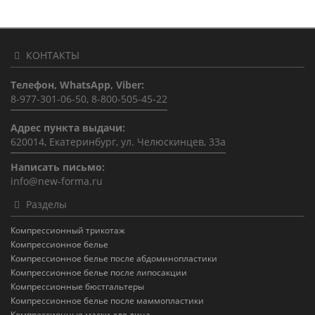
КОНТАКТЫ
Телефон, WhatsApp, Viber:
8-977-301-06-50, 8-800-505-45-22
Адрес пункта выдачи:
620014, Екатеринбург, ул. Челюскинцев, 33а
Написать письмо:
info@new-forma.ru
Разделы
Компрессионный трикотаж
Компрессионное белье
Компрессионное белье после абдоминопластики
Компрессионное белье после липосакции
Компрессионные бюстгальтеры
Компрессионное белье после маммопластики
Компрессионные маски для лица