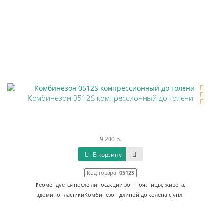
Комбинезон 0512S компрессионный до голени
9 200 р.
В корзину
Код товара:
0512S
Реомендуется после липосакции зон поясницы, живота,
адоминопластикиКомбинезон длиной до колена с упл..