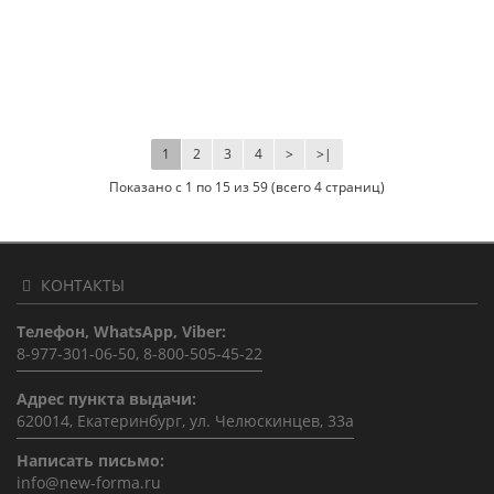
1
2
3
4
>
>|
Показано с 1 по 15 из 59 (всего 4 страниц)
КОНТАКТЫ
Телефон, WhatsApp, Viber:
8-977-301-06-50, 8-800-505-45-22
Адрес пункта выдачи:
620014, Екатеринбург, ул. Челюскинцев, 33а
Написать письмо:
info@new-forma.ru