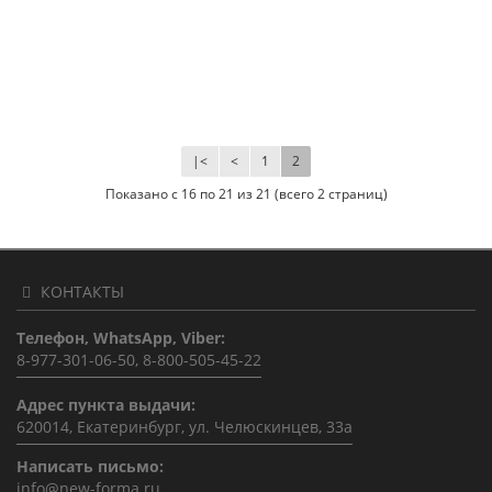
|<
<
1
2
Показано с 16 по 21 из 21 (всего 2 страниц)
КОНТАКТЫ
Телефон, WhatsApp, Viber:
8-977-301-06-50, 8-800-505-45-22
Адрес пункта выдачи:
620014, Екатеринбург, ул. Челюскинцев, 33а
Написать письмо:
info@new-forma.ru