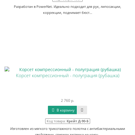
Разработан в PowerNet. Идеально подходит для рук, липосакции,
коррекции, поднимает бюст...
Корсет компрессионный - полуграция (рубашка)
2 760 р.
В корзину
Код товара:
Крейт Д-90-Б
Изготовлен из мягкого трикотажного полотна с антибактериальными
свойствами, спереди застежка на крюч..