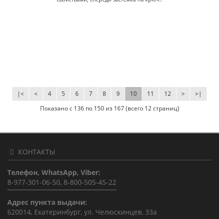
|<
<
4
5
6
7
8
9
10
11
12
>
>|
Показано с 136 по 150 из 167 (всего 12 страниц)
КОНТАКТЫ
Телефон, WhatsApp, Viber:
8-977-301-06-50, 8-800-505-45-22
Адрес пункта выдачи:
620014, Екатеринбург, ул. Челюскинцев, 33а