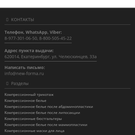
КОНТАКТЫ
Телефон, WhatsApp, Viber:
8-977-301-06-50, 8-800-505-45-22
Адрес пункта выдачи:
620014, Екатеринбург, ул. Челюскинцев, 33а
Написать письмо:
info@new-forma.ru
Разделы
Компрессионный трикотаж
Компрессионное белье
Компрессионное белье после абдоминопластики
Компрессионное белье после липосакции
Компрессионные бюстгальтеры
Компрессионное белье после маммопластики
Компрессионные маски для лица