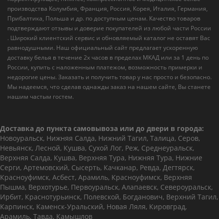
производства Колумбия, Франция, Россия, Корея, Италия, Германия,
Прибалтика, Польша и др. по доступным ценам. Качество товаров
подтверждают отзывы и доверие покупателей из любой части России
. Широкий клиентский сервис и обновляемый каталог не оставят Вас
равнодушными. Наш официальный сайт предлагает ускоренную
доставку белья в течение 2х часов в пределах МКАД или за 1 день по
России, купить с наложенным платежом, возможность примерки и
недорогие цены. Заказать и получить товар у нас просто и безопасно.
Мы надеемся, что сделав однажды заказ на нашем сайте, Вы станете
нашим частым гостем.
Доставка до пункта самовывоза или до двери в города:
Новоуральск, Нижняя Салда, Нижний Тагил, Талица, Серов,
Невьянск, Лесной, Кушва, Сухой Лог, Реж, Среднеуральск,
Верхняя Салда, Кушва, Верхняя Тура, Нижняя Тура, Нижние
Серги, Артемовский, Сысерть, Качканар, Ревда, Дегтярск,
Красноуфимск, Асбест, Арамиль, Красноуфимск, Верхняя
Пышма, Верхотурье, Первоуральск, Алапаевск, Североуральск,
Ирбит, Краснотурьинск, Полевской, Богданович, Верхний Тагил,
Карпинск, Каменск-Уральский, Новая Ляля, Кировград,
Арамиль, Тавда, Камышлов