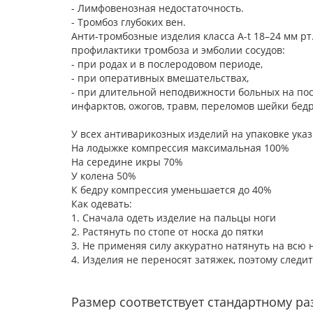
- Лимфовенозная недостаточность.
- Тромбоз глубоких вен.
Анти-тромбозные изделия класса A-t 18–24 мм рт
профилактики тромбоза и эмболии сосудов:
- при родах и в послеродовом периоде,
- при оперативных вмешательствах,
- при длительной неподвижности больных на по
инфарктов, ожогов, травм, переломов шейки бедр
У всех антиварикозных изделий на упаковке ук
На лодыжке компрессия максимальная 100%
На середине икры 70%
У колена 50%
К бедру компрессия уменьшается до 40%
Как одевать:
1. Сначала одеть изделие на пальцы ноги
2. Растянуть по стопе от носка до пятки
3. Не применяя силу аккуратно натянуть на всю 
4. Изделия не переносят затяжек, поэтому следит
Размер соответствует стандартному раз