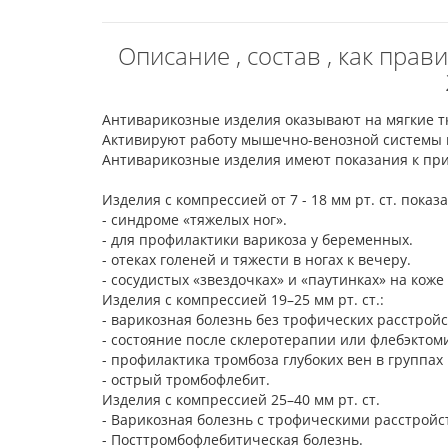
Описание , состав , как пра
Антиварикозные изделия оказывают на мягкие тк
Активируют работу мышечно-венозной системы н
Антиварикозные изделия имеют показания к при
Изделия с компрессией от 7 - 18 мм рт. ст. пока
- синдроме «тяжелых ног».
- для профилактики варикоза у беременных.
- отеках голеней и тяжести в ногах к вечеру.
- сосудистых «звездочках» и «паутинках» на коже
Изделия с компрессией 19–25 мм рт. ст.:
- варикозная болезнь без трофических расстрой
- состояние после склеротерапии или флебэктом
- профилактика тромбоза глубоких вен в группах
- острый тромбофлебит.
Изделия с компрессией 25–40 мм рт. ст.
- Варикозная болезнь с трофическими расстрой
- Посттромбофлебитическая болезнь.