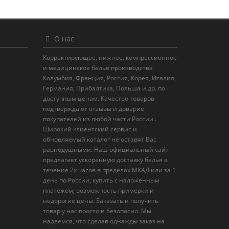
О нас
Корректирующее, нижнее, компрессионное
и медицинское белье производства
Колумбия, Франция, Россия, Корея, Италия,
Германия, Прибалтика, Польша и др. по
доступным ценам. Качество товаров
подтверждают отзывы и доверие
покупателей из любой части России .
Широкий клиентский сервис и
обновляемый каталог не оставят Вас
равнодушными. Наш официальный сайт
предлагает ускоренную доставку белья в
течение 2х часов в пределах МКАД или за 1
день по России, купить с наложенным
платежом, возможность примерки и
недорогие цены. Заказать и получить
товар у нас просто и безопасно. Мы
надеемся, что сделав однажды заказ на