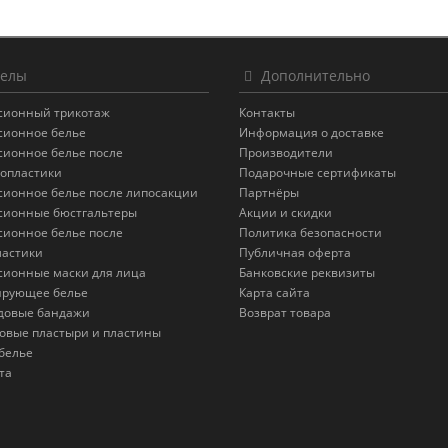
елы
Дополнительно
сионный трикотаж
Контакты
сионное белье
Информация о доставке
сионное белье после
Производители
опластики
Подарочные сертификаты
сионное белье после липосакции
Партнёры
сионные бюстгальтеры
Акции и скидки
сионное белье после
Политика безопасности
астики
Публичная оферта
сионные маски для лица
Банковские реквизиты
ирующее белье
Карта сайта
довые бандажи
Возврат товара
овые пластыри и пластины
белье
та