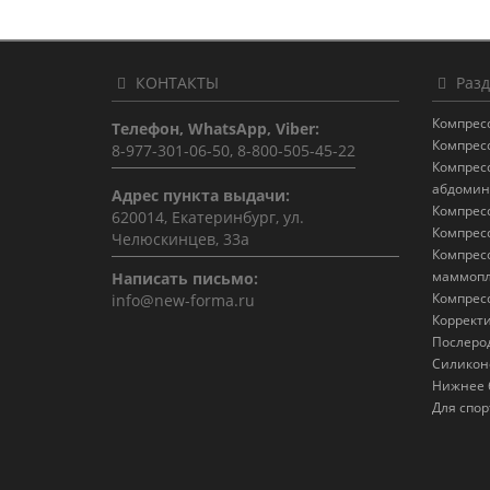
КОНТАКТЫ
Разд
Компрес
Телефон, WhatsApp, Viber:
Компрес
8-977-301-06-50, 8-800-505-45-22
Компрес
абдомин
Адрес пункта выдачи:
Компрес
620014, Екатеринбург, ул.
Компрес
Челюскинцев, 33а
Компрес
маммопл
Написать письмо:
Компрес
info@new-forma.ru
Коррект
Послеро
Силикон
Нижнее 
Для спор