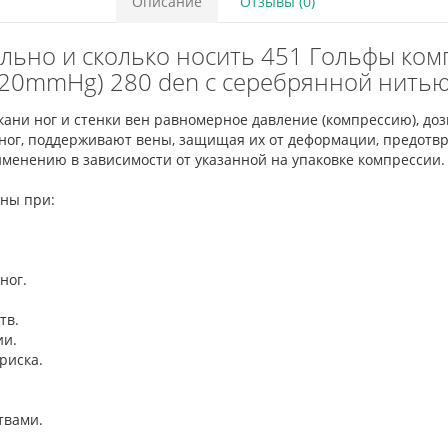
Описание
Отзывы (0)
вильно и сколько носить 451 Гольфы ко
20mmHg) 280 den с серебрянной нить
ани ног и стенки вен равномерное давление (компрессию), доз
ог, поддерживают вены, защищая их от деформации, предотвр
менению в зависимости от указанной на упаковке компрессии
заны при:
 ног.
ств.
ии.
 риска.
ствами.